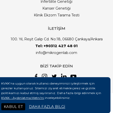
İnfertilite Genetiği
Kanser Genetiği
Klinik Ekzom Tarama Testi
İLETİŞİM
100. Yıl, Reşit Galip Cd. No:18, 06680 Çankaya/Ankara
Tel: +90312 427 48 01
info@mikrogenlab.com
BİZİ TAKİP EDİN
KVKK'na uygun olarak kullanıcı deneyiminizi iyileştirmek için
çerezler kullanıyoruz. Sitemizi ziyaret etmekle çerez ve gizlilik
politikamızı kabul etmiş sayılırsınız. Daha fazla bilgi edinmek için
KVKK - Aydınlatma Metni'ni
inceleyebilirsiniz.
©2026 Mikrogenlab. Tüm Hakları Saklıdır. | Tasarım:
KABUL ET
DAHA FAZLA BİLGİ
Teknobay (+90 444 5 331)