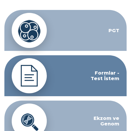
PGT
Formlar -
Test İstem
Ekzom ve
Genom