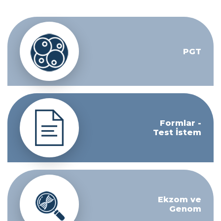
PGT
Formlar -
Test İstem
Ekzom ve
Genom