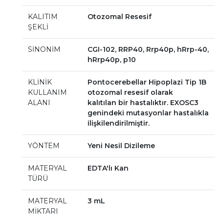
KALITIM
Otozomal Resesif
ŞEKLİ
SİNONİM
CGI-102, RRP40, Rrp40p, hRrp-40,
hRrp40p, p10
KLİNİK
Pontocerebellar Hipoplazi Tip 1B
KULLANIM
otozomal resesif olarak
ALANI
kalıtılan bir hastalıktır. EXOSC3
genindeki mutasyonlar hastalıkla
ilişkilendirilmiştir.
YÖNTEM
Yeni Nesil Dizileme
MATERYAL
EDTA'lı Kan
TÜRÜ
MATERYAL
3 mL
MİKTARI