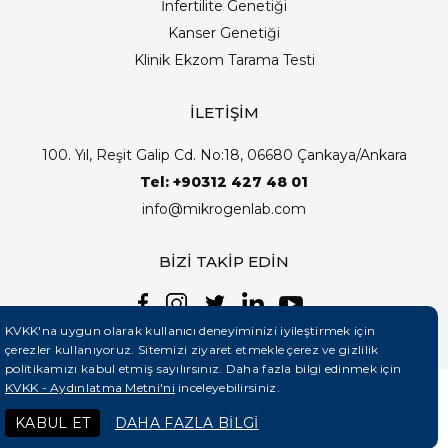
İnfertilite Genetiği
Kanser Genetiği
Klinik Ekzom Tarama Testi
İLETİŞİM
100. Yıl, Reşit Galip Cd. No:18, 06680 Çankaya/Ankara
Tel: +90312 427 48 01
info@mikrogenlab.com
BİZİ TAKİP EDİN
KVKK'na uygun olarak kullanıcı deneyiminizi iyileştirmek için
çerezler kullanıyoruz. Sitemizi ziyaret etmekle çerez ve gizlilik
politikamızı kabul etmiş sayılırsınız. Daha fazla bilgi edinmek için
KVKK - Aydınlatma Metni'ni
inceleyebilirsiniz.
©2026 Mikrogenlab. Tüm Hakları Saklıdır. | Tasarım:
KABUL ET
DAHA FAZLA BİLGİ
Teknobay (+90 444 5 331)