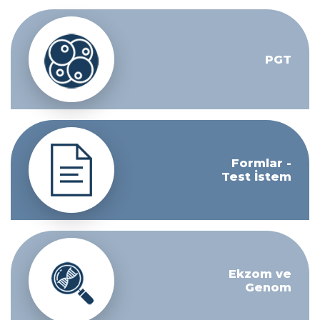
PGT
Formlar -
Test İstem
Ekzom ve
Genom