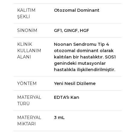
KALITIM
Otozomal Dominant
ŞEKLİ
SİNONİM
GF1, GINGF, HGF
KLİNİK
Noonan Sendromu Tip 4
KULLANIM
otozomal dominant olarak
ALANI
kalıtılan bir hastalıktır. SOS1
genindeki mutasyonlar
hastalıkla ilişkilendirilmiştir.
YÖNTEM
Yeni Nesil Dizileme
MATERYAL
EDTA'lı Kan
TÜRÜ
MATERYAL
3 mL
MİKTARI