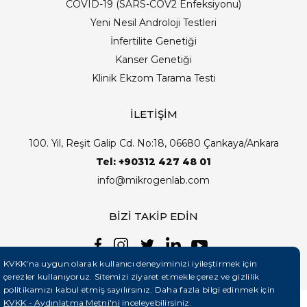
COVID-19 (SARS-COV2 Enfeksiyonu)
Yeni Nesil Androloji Testleri
İnfertilite Genetiği
Kanser Genetiği
Klinik Ekzom Tarama Testi
İLETİŞİM
100. Yıl, Reşit Galip Cd. No:18, 06680 Çankaya/Ankara
Tel: +90312 427 48 01
info@mikrogenlab.com
BİZİ TAKİP EDİN
KVKK'na uygun olarak kullanıcı deneyiminizi iyileştirmek için
çerezler kullanıyoruz. Sitemizi ziyaret etmekle çerez ve gizlilik
politikamızı kabul etmiş sayılırsınız. Daha fazla bilgi edinmek için
KVKK - Aydınlatma Metni'ni
inceleyebilirsiniz.