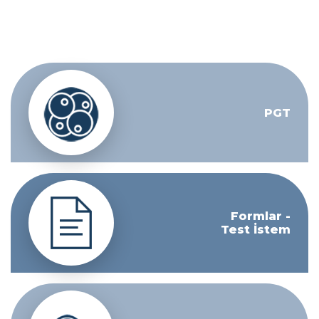
PGT
Formlar -
Test İstem