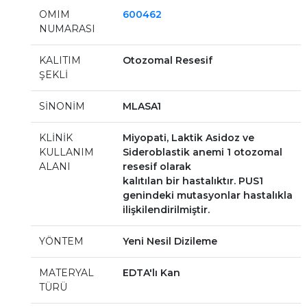
OMIM
600462
NUMARASI
KALITIM
Otozomal Resesif
ŞEKLİ
SİNONİM
MLASA1
KLİNİK
Miyopati, Laktik Asidoz ve
KULLANIM
Sideroblastik anemi 1 otozomal
ALANI
resesif olarak
kalıtılan bir hastalıktır. PUS1
genindeki mutasyonlar hastalıkla
ilişkilendirilmiştir.
YÖNTEM
Yeni Nesil Dizileme
MATERYAL
EDTA'lı Kan
TÜRÜ