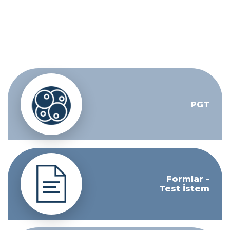
PGT
Formlar -
Test İstem