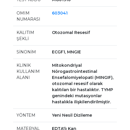
OMIM
603041
NUMARASI
KALITIM
Otozomal Resesif
ŞEKLİ
SİNONİM
ECGF1, MNGIE
KLİNİK
Mitokondriyal
KULLANIM
Nörogastrointestinal
ALANI
Ensefalomiyelopati (MINGIF),
otozomal resesif olarak
kalıtılan bir hastalıktır. TYMP
genindeki mutasyonlar
hastalıkla ilişkilendirilmiştir.
YÖNTEM
Yeni Nesil Dizileme
MATERYAL
EDTA'lı Kan