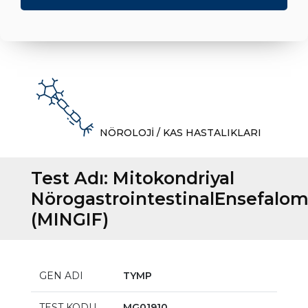
NÖROLOJİ / KAS HASTALIKLARI
Test Adı:
Mitokondriyal
NörogastrointestinalEnsefalom
(MINGIF)
GEN ADI
TYMP
TEST KODU
MG01910