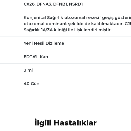
CX26, DFNA3, DFNB1, NSRD1
Konjenital Sağırlık otozomal resesif geçiş göster
otozomal dominant şekilde de kalıtılmaktadır. G
Sağırlık 1A/3A kliniği ile ilişkilendirilmiştir.
Yeni Nesil Dizileme
EDTA'lı Kan
3 ml
40 Gün
İlgili Hastalıklar