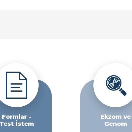
Formlar -
Ekzom ve
Test İstem
Genom