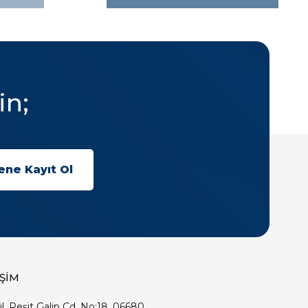
in;
İŞİM
ıl, Reşit Galip Cd. No:18, 06680