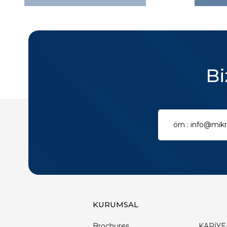
Bi
KURUMSAL
Brochures
KARİYE