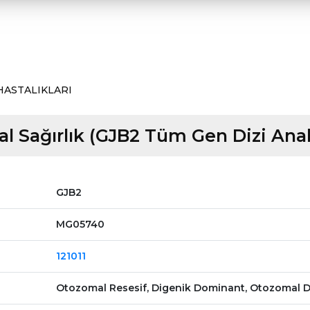
HASTALIKLARI
al Sağırlık (GJB2 Tüm Gen Dizi Anal
GJB2
MG05740
121011
Otozomal Resesif, Digenik Dominant, Otozomal 