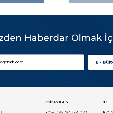
zden Haberdar Olmak İç
MİKROGEN
İLET
R
COVID-19 (SARS-COV2
100. Y