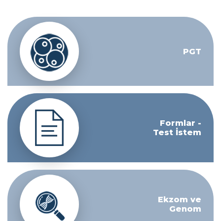
PGT
Formlar -
Test İstem
Ekzom ve
Genom