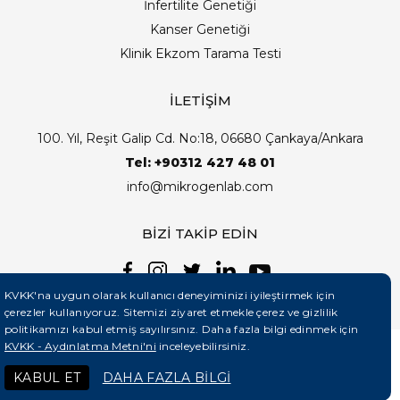
İnfertilite Genetiği
Kanser Genetiği
Klinik Ekzom Tarama Testi
İLETİŞİM
100. Yıl, Reşit Galip Cd. No:18, 06680 Çankaya/Ankara
Tel: +90312 427 48 01
info@mikrogenlab.com
BİZİ TAKİP EDİN
KVKK'na uygun olarak kullanıcı deneyiminizi iyileştirmek için
çerezler kullanıyoruz. Sitemizi ziyaret etmekle çerez ve gizlilik
politikamızı kabul etmiş sayılırsınız. Daha fazla bilgi edinmek için
KVKK - Aydınlatma Metni'ni
inceleyebilirsiniz.
©2026 Mikrogenlab. Tüm Hakları Saklıdır. | Tasarım:
KABUL ET
DAHA FAZLA BİLGİ
Teknobay (+90 444 5 331)