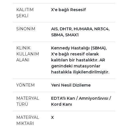
KALITIM
X'e bağlı Resesif
ŞEKLİ
SİNONİM
AIS, DHTR, HUMARA, NR3C4,
SBMA, SMAX1
KLİNİK
Kennedy Hastalığı (SBMA),
KULLANIM
X'e bağlı resesif olarak
ALANI
kalıtılan bir hastalıktır. AR
genindeki mutasyonlar
hastalıkla ilişkilendirilmiştir.
YÖNTEM
Yeni Nesil Dizileme
MATERYAL
EDTA'lı Kan / AmniyonSıvısı /
TÜRÜ
Kord Kanı
MATERYAL
X
MİKTARI