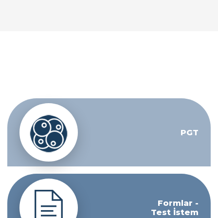
PGT
Formlar -
Test İstem