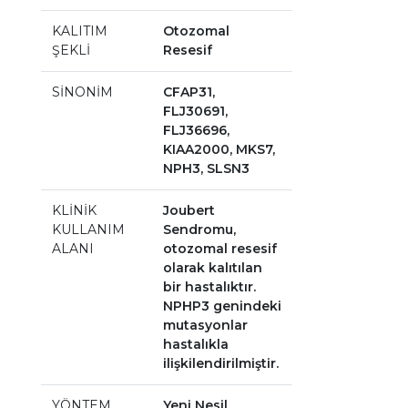
KALITIM
Otozomal
ŞEKLİ
Resesif
SİNONİM
CFAP31,
FLJ30691,
FLJ36696,
KIAA2000, MKS7,
NPH3, SLSN3
KLİNİK
Joubert
KULLANIM
Sendromu,
ALANI
otozomal resesif
olarak kalıtılan
bir hastalıktır.
NPHP3 genindeki
mutasyonlar
hastalıkla
ilişkilendirilmiştir.
YÖNTEM
Yeni Nesil