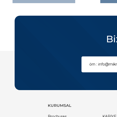
Bi
KURUMSAL
Brochures
KARİYE