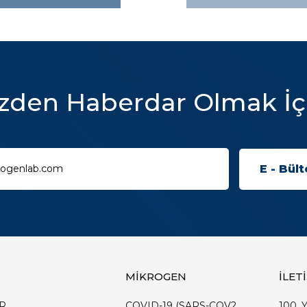
zden Haberdar Olmak İç
MİKROGEN
İLET
R
COVID-19 (SARS-COV2
100. Y