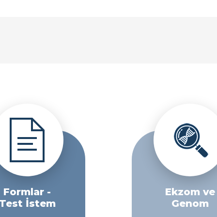
Formlar -
Ekzom ve
Test İstem
Genom