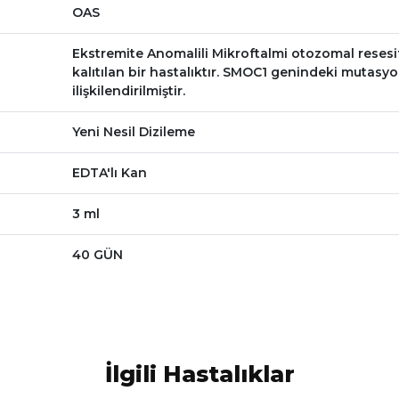
OAS
Ekstremite Anomalili Mikroftalmi otozomal resesi
kalıtılan bir hastalıktır. SMOC1 genindeki mutasyo
ilişkilendirilmiştir.
Yeni Nesil Dizileme
EDTA'lı Kan
3 ml
40 GÜN
İlgili Hastalıklar