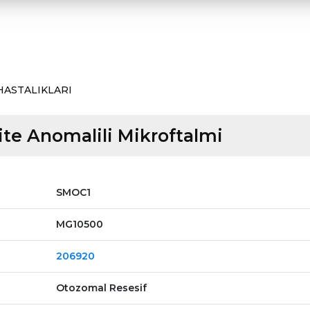
HASTALIKLARI
te Anomalili Mikroftalmi
SMOC1
MG10500
206920
Otozomal Resesif