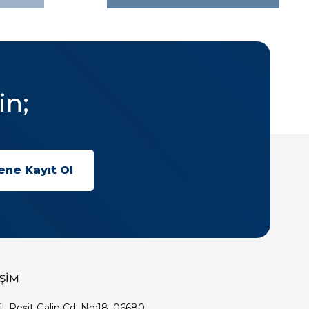
in;
İŞİM
ıl, Reşit Galip Cd. No:18, 06680