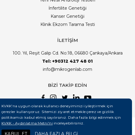
Yeni Nesil Androloji Testleri
İnfertilite Genetiği
Kanser Genetiği
Klinik Ekzom Tarama Testi
İLETİŞİM
100. Yıl, Reşit Galip Cd. No:18, 06680 Çankaya/Ankara
Tel: +90312 427 48 01
info@mikrogenlab.com
BİZİ TAKİP EDİN
KVKK'na uygun olarak kullanıcı deneyiminizi iyileştirmek için
çerezler kullanıyoruz. Sitemizi ziyaret etmekle çerez ve gizlilik
politikamızı kabul etmiş sayılırsınız. Daha fazla bilgi edinmek için
KVKK - Aydınlatma Metni'ni
inceleyebilirsiniz.
©2026 Mikrogenlab. Tüm Hakları Saklıdır. | Tasarım:
KABUL ET
DAHA FAZLA BİLGİ
Teknobay (+90 444 5 331)