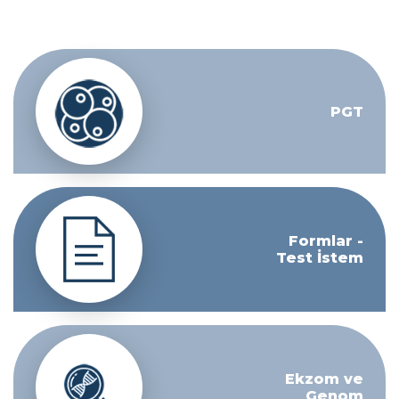
PGT
Formlar -
Test İstem
Ekzom ve
Genom