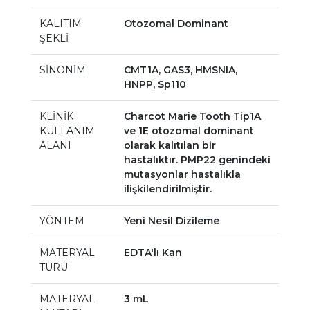
KALITIM
Otozomal Dominant
ŞEKLİ
SİNONİM
CMT1A, GAS3, HMSNIA,
HNPP, Sp110
KLİNİK
Charcot Marie Tooth Tip1A
KULLANIM
ve 1E otozomal dominant
ALANI
olarak kalıtılan bir
hastalıktır. PMP22 genindeki
mutasyonlar hastalıkla
ilişkilendirilmiştir.
YÖNTEM
Yeni Nesil Dizileme
MATERYAL
EDTA'lı Kan
TÜRÜ
MATERYAL
3 mL