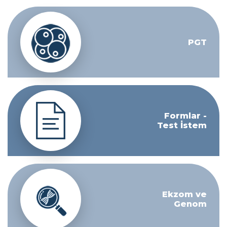
PGT
Formlar -
Test İstem
Ekzom ve
Genom