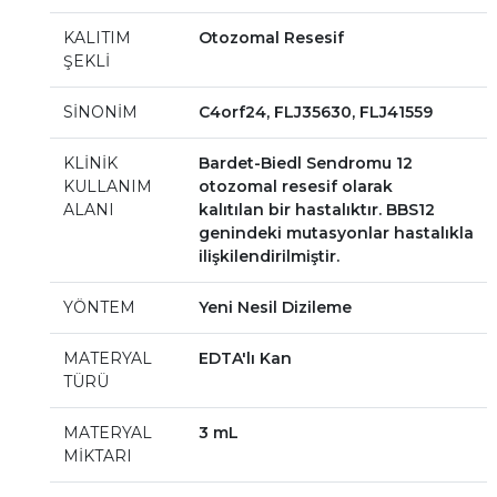
KALITIM
Otozomal Resesif
ŞEKLİ
SİNONİM
C4orf24, FLJ35630, FLJ41559
KLİNİK
Bardet-Biedl Sendromu 12
KULLANIM
otozomal resesif olarak
ALANI
kalıtılan bir hastalıktır. BBS12
genindeki mutasyonlar hastalıkla
ilişkilendirilmiştir.
YÖNTEM
Yeni Nesil Dizileme
MATERYAL
EDTA'lı Kan
TÜRÜ
MATERYAL
3 mL
MİKTARI