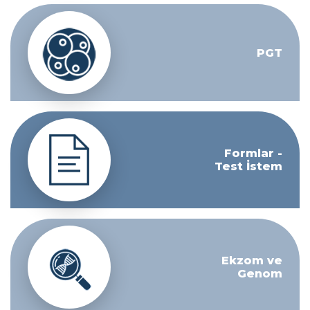
PGT
Formlar -
Test İstem
Ekzom ve
Genom