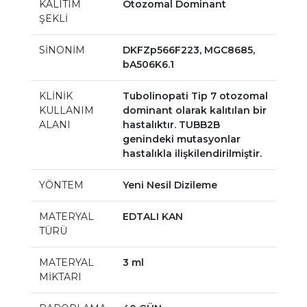
KALITIM
Otozomal Dominant
ŞEKLİ
SİNONİM
DKFZp566F223, MGC8685,
bA506K6.1
KLİNİK
Tubolinopati Tip 7 otozomal
KULLANIM
dominant olarak kalıtılan bir
ALANI
hastalıktır. TUBB2B
genindeki mutasyonlar
hastalıkla ilişkilendirilmiştir.
YÖNTEM
Yeni Nesil Dizileme
MATERYAL
EDTALI KAN
TÜRÜ
MATERYAL
3 ml
MİKTARI