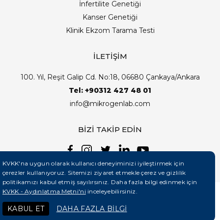
İnfertilite Genetiği
Kanser Genetiği
Klinik Ekzom Tarama Testi
İLETİŞİM
100. Yıl, Reşit Galip Cd. No:18, 06680 Çankaya/Ankara
Tel: +90312 427 48 01
info@mikrogenlab.com
BİZİ TAKİP EDİN
KVKK'na uygun olarak kullanıcı deneyiminizi iyileştirmek için
çerezler kullanıyoruz. Sitemizi ziyaret etmekle çerez ve gizlilik
politikamızı kabul etmiş sayılırsınız. Daha fazla bilgi edinmek için
KVKK - Aydınlatma Metni'ni
inceleyebilirsiniz.
©2026 Mikrogenlab. Tüm Hakları Saklıdır. | Tasarım:
KABUL ET
DAHA FAZLA BİLGİ
Teknobay (+90 444 5 331)