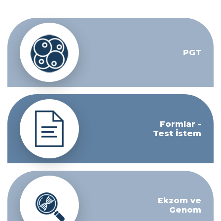
PGT
Formlar -
Test İstem
Ekzom ve
Genom