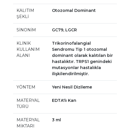
KALITIM
Otozomal Dominant
ŞEKLİ
SİNONİM
GC79, LGCR
KLİNİK
Trikorinofalangial
KULLANIM
Sendromu Tip 1 otozomal
ALANI
dominant olarak kalıtılan bir
hastalıktır. TRPS1 genindeki
mutasyonlar hastalıkla
ilişkilendirilmiştir.
YÖNTEM
Yeni Nesil Dizileme
MATERYAL
EDTA'lı Kan
TÜRÜ
MATERYAL
3 ml
MİKTARI