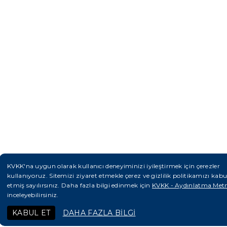
KVKK'na uygun olarak kullanıcı deneyiminizi iyileştirmek için çerezler
kullanıyoruz. Sitemizi ziyaret etmekle çerez ve gizlilik politikamızı kabu
etmiş sayılırsınız. Daha fazla bilgi edinmek için
KVKK - Aydınlatma Metn
inceleyebilirsiniz.
KABUL ET
DAHA FAZLA BİLGİ