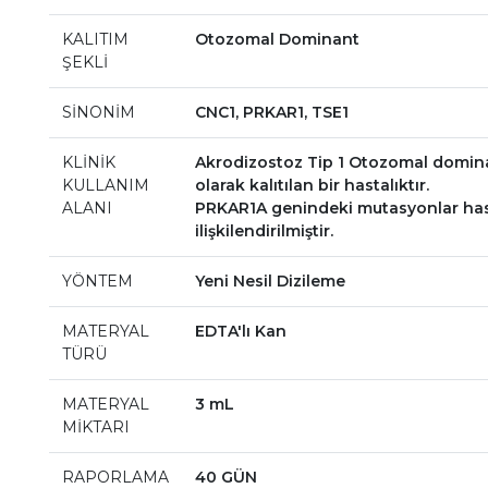
KALITIM
Otozomal Dominant
ŞEKLİ
SİNONİM
CNC1, PRKAR1, TSE1
KLİNİK
Akrodizostoz Tip 1 Otozomal domin
KULLANIM
olarak kalıtılan bir hastalıktır.
ALANI
PRKAR1A genindeki mutasyonlar has
ilişkilendirilmiştir.
YÖNTEM
Yeni Nesil Dizileme
MATERYAL
EDTA'lı Kan
TÜRÜ
MATERYAL
3 mL
MİKTARI
RAPORLAMA
40 GÜN