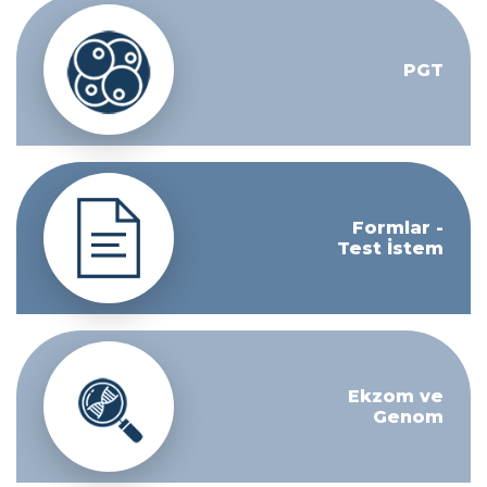
PGT
Formlar -
Test İstem
Ekzom ve
Genom