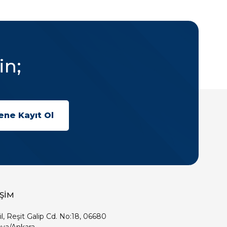
in;
İŞİM
ıl, Reşit Galip Cd. No:18, 06680