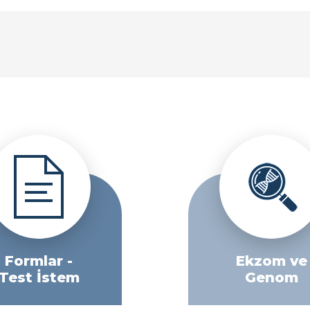
Formlar -
Ekzom ve
Test İstem
Genom