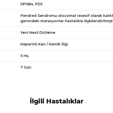
DFNB4, PDS
Pendred Sendromu otozomal resesif olarak kalıtıl
genindeki mutasyonlar hastalıkla ilişkilendirilmişti
Yeni Nesil Dizileme
Heparinli Kan / Kemik İliği
5 mL
7 Gün
İlgili Hastalıklar