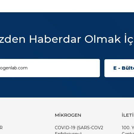
zden Haberdar Olmak İç
MİKROGEN
İLET
R
COVID-19 (SARS-COV2
100. Y