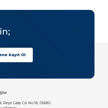
in;
İŞİM
ıl, Reşit Galip Cd. No:18, 06680