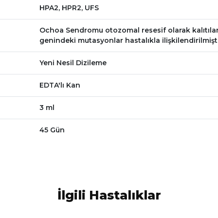
HPA2, HPR2, UFS
Ochoa Sendromu otozomal resesif olarak kalıtılan 
genindeki mutasyonlar hastalıkla ilişkilendirilmişti
Yeni Nesil Dizileme
EDTA'lı Kan
3 ml
45 Gün
İlgili Hastalıklar