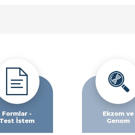
Formlar -
Ekzom ve
Test İstem
Genom