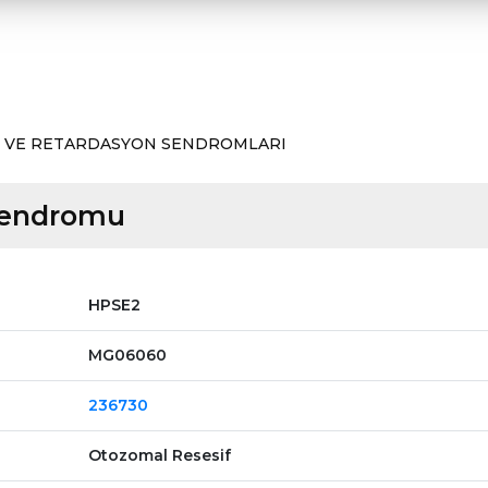
 VE RETARDASYON SENDROMLARI
Sendromu
HPSE2
MG06060
236730
Otozomal Resesif