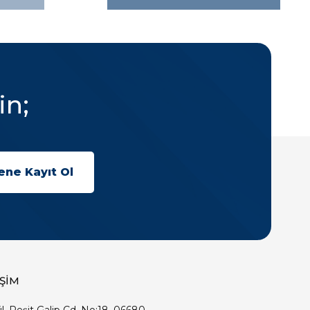
in;
İŞİM