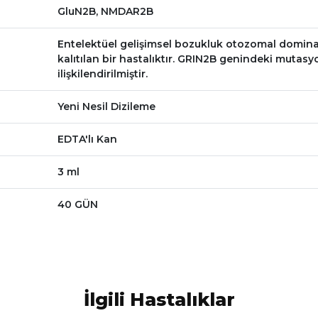
GluN2B, NMDAR2B
Entelektüel gelişimsel bozukluk otozomal domina
kalıtılan bir hastalıktır. GRIN2B genindeki mutasy
ilişkilendirilmiştir.
Yeni Nesil Dizileme
EDTA'lı Kan
3 ml
40 GÜN
İlgili Hastalıklar