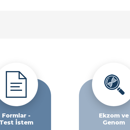
Formlar -
Ekzom ve
Test İstem
Genom