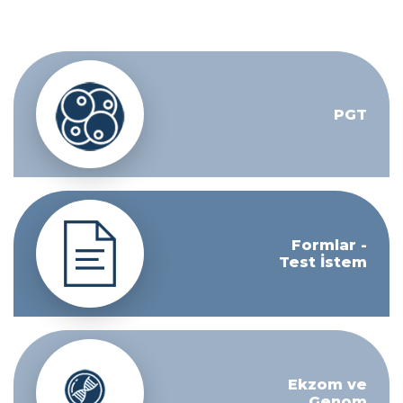
PGT
Formlar -
Test İstem
Ekzom ve
Genom