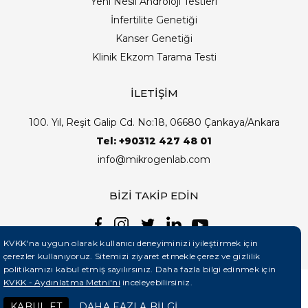
Yeni Nesil Androloji Testleri
İnfertilite Genetiği
Kanser Genetiği
Klinik Ekzom Tarama Testi
İLETİŞİM
100. Yıl, Reşit Galip Cd. No:18, 06680 Çankaya/Ankara
Tel: +90312 427 48 01
info@mikrogenlab.com
BİZİ TAKİP EDİN
KVKK'na uygun olarak kullanıcı deneyiminizi iyileştirmek için
çerezler kullanıyoruz. Sitemizi ziyaret etmekle çerez ve gizlilik
politikamızı kabul etmiş sayılırsınız. Daha fazla bilgi edinmek için
KVKK - Aydınlatma Metni'ni
inceleyebilirsiniz.
©2026 Mikrogenlab. Tüm Hakları Saklıdır. | Tasarım:
KABUL ET
DAHA FAZLA BİLGİ
Teknobay (+90 444 5 331)