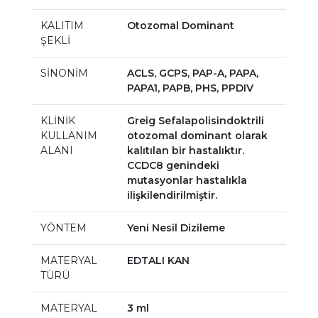
KALITIM
Otozomal Dominant
ŞEKLİ
SİNONİM
ACLS, GCPS, PAP-A, PAPA,
PAPA1, PAPB, PHS, PPDIV
KLİNİK
Greig Sefalapolisindoktrili
KULLANIM
otozomal dominant olarak
ALANI
kalıtılan bir hastalıktır.
CCDC8 genindeki
mutasyonlar hastalıkla
ilişkilendirilmiştir.
YÖNTEM
Yeni Nesil Dizileme
MATERYAL
EDTALI KAN
TÜRÜ
MATERYAL
3 ml