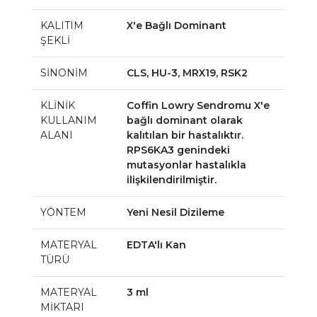
KALITIM
X'e Bağlı Dominant
ŞEKLİ
SİNONİM
CLS, HU-3, MRX19, RSK2
KLİNİK
Coffin Lowry Sendromu X'e
KULLANIM
bağlı dominant olarak
ALANI
kalıtılan bir hastalıktır.
RPS6KA3 genindeki
mutasyonlar hastalıkla
ilişkilendirilmiştir.
YÖNTEM
Yeni Nesil Dizileme
MATERYAL
EDTA'lı Kan
TÜRÜ
MATERYAL
3 ml
MİKTARI