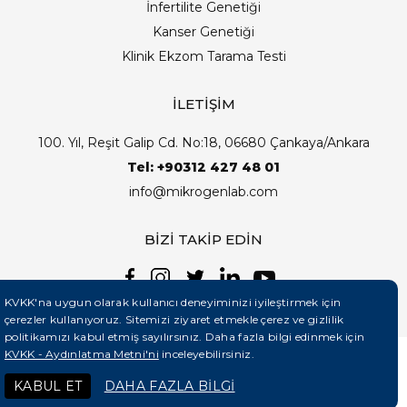
İnfertilite Genetiği
Kanser Genetiği
Klinik Ekzom Tarama Testi
İLETİŞİM
100. Yıl, Reşit Galip Cd. No:18, 06680 Çankaya/Ankara
Tel: +90312 427 48 01
info@mikrogenlab.com
BİZİ TAKİP EDİN
KVKK'na uygun olarak kullanıcı deneyiminizi iyileştirmek için
çerezler kullanıyoruz. Sitemizi ziyaret etmekle çerez ve gizlilik
politikamızı kabul etmiş sayılırsınız. Daha fazla bilgi edinmek için
KVKK - Aydınlatma Metni'ni
inceleyebilirsiniz.
©2026 Mikrogenlab. Tüm Hakları Saklıdır. | Tasarım:
KABUL ET
DAHA FAZLA BİLGİ
Teknobay (+90 444 5 331)