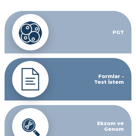
PGT
Formlar -
Test İstem
Ekzom ve
Genom