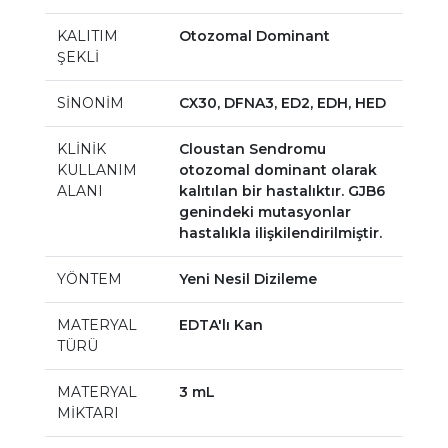
KALITIM
Otozomal Dominant
ŞEKLİ
SİNONİM
CX30, DFNA3, ED2, EDH, HED
KLİNİK
Cloustan Sendromu
KULLANIM
otozomal dominant olarak
ALANI
kalıtılan bir hastalıktır. GJB6
genindeki mutasyonlar
hastalıkla ilişkilendirilmiştir.
YÖNTEM
Yeni Nesil Dizileme
MATERYAL
EDTA'lı Kan
TÜRÜ
MATERYAL
3 mL
MİKTARI