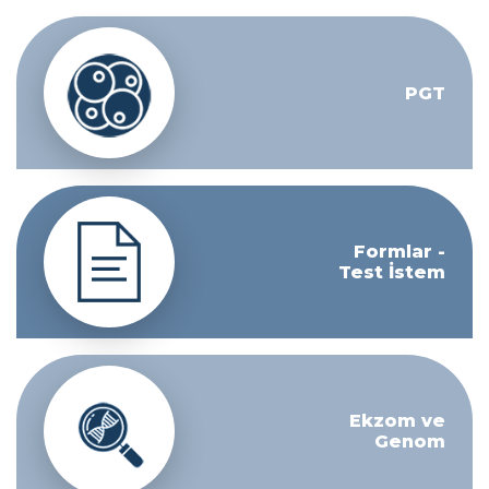
PGT
Formlar -
Test İstem
Ekzom ve
Genom