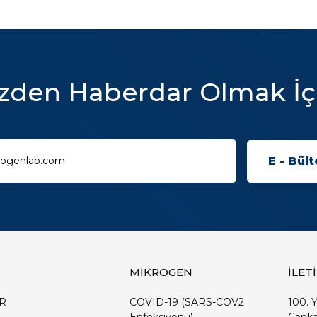
zden Haberdar Olmak İç
MİKROGEN
İLET
R
COVID-19 (SARS-COV2
100. Y