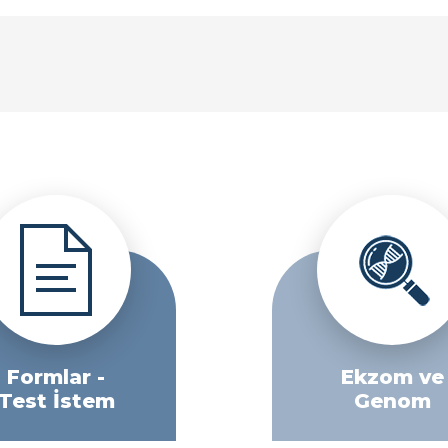
Formlar -
Ekzom ve
Test İstem
Genom