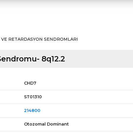
 VE RETARDASYON SENDROMLARI
Sendromu- 8q12.2
CHD7
ST01310
214800
Otozomal Dominant