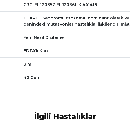
CRG, FLJ20357, FLJ20361, KIAA1416
CHARGE Sendromu otozomal dominant olarak kalıtı
genindeki mutasyonlar hastalıkla ilişkilendirilmişti
Yeni Nesil Dizileme
EDTA'lı Kan
3 ml
40 Gün
İlgili Hastalıklar