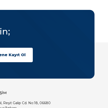
in;
İŞİM
ıl, Reşit Galip Cd. No:18, 06680