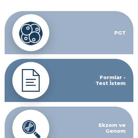
PGT
Formlar -
Test İstem
Ekzom ve
Genom