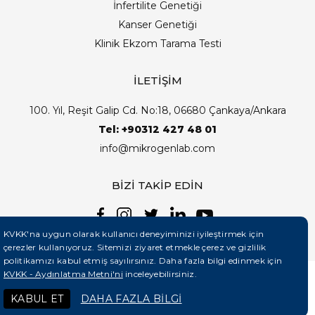
İnfertilite Genetiği
Kanser Genetiği
Klinik Ekzom Tarama Testi
İLETİŞİM
100. Yıl, Reşit Galip Cd. No:18, 06680 Çankaya/Ankara
Tel: +90312 427 48 01
info@mikrogenlab.com
BİZİ TAKİP EDİN
KVKK'na uygun olarak kullanıcı deneyiminizi iyileştirmek için
çerezler kullanıyoruz. Sitemizi ziyaret etmekle çerez ve gizlilik
politikamızı kabul etmiş sayılırsınız. Daha fazla bilgi edinmek için
KVKK - Aydınlatma Metni'ni
inceleyebilirsiniz.
©2026 Mikrogenlab. Tüm Hakları Saklıdır. | Tasarım:
KABUL ET
DAHA FAZLA BİLGİ
Teknobay (+90 444 5 331)