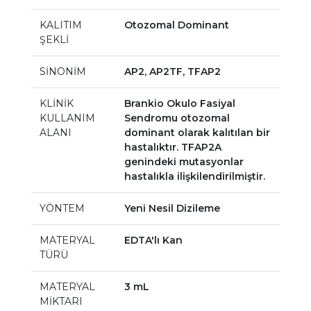
KALITIM
Otozomal Dominant
ŞEKLİ
SİNONİM
AP2, AP2TF, TFAP2
KLİNİK
Brankio Okulo Fasiyal
KULLANIM
Sendromu otozomal
ALANI
dominant olarak kalıtılan bir
hastalıktır. TFAP2A
genindeki mutasyonlar
hastalıkla ilişkilendirilmiştir.
YÖNTEM
Yeni Nesil Dizileme
MATERYAL
EDTA'lı Kan
TÜRÜ
MATERYAL
3 mL
MİKTARI