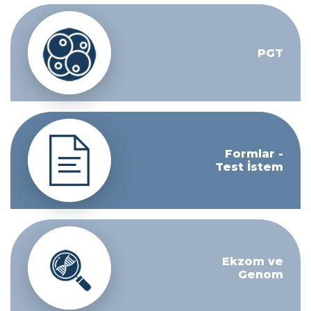
PGT
Formlar -
Test İstem
Ekzom ve
Genom