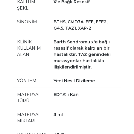
KALITIM
X'e Bağlı Resesif
ŞEKLİ
SİNONİM
BTHS, CMD3A, EFE, EFE2,
G4.5, TAZ1, XAP-2
KLİNİK
Barth Sendromu x'e bağlı
KULLANIM
resesif olarak kalıtılan bir
ALANI
hastalıktır. TAZ genindeki
mutasyonlar hastalıkla
ilişkilendirilmiştir.
YÖNTEM
Yeni Nesil Dizileme
MATERYAL
EDTA'lı Kan
TÜRÜ
MATERYAL
3 ml
MİKTARI