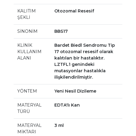
KALITIM
Otozomal Resesif
ŞEKLİ
SİNONİM
BBS17
KLİNİK
Bardet Biedl Sendromu Tip
KULLANIM
17 otozomal resesif olarak
ALANI
kalıtılan bir hastalıktır.
LZTFL1 genindeki
mutasyonlar hastalıkla
ilişkilendirilmiştir.
YÖNTEM
Yeni Nesil Dizileme
MATERYAL
EDTA'lı Kan
TÜRÜ
MATERYAL
3 ml
MİKTARI