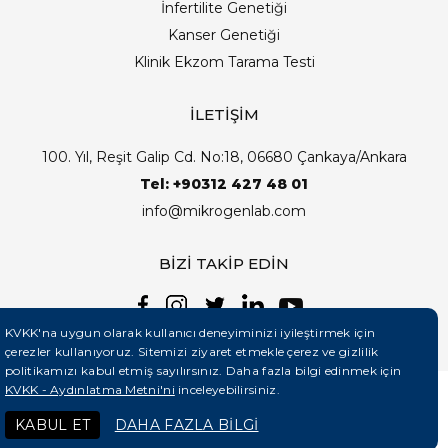
İnfertilite Genetiği
Kanser Genetiği
Klinik Ekzom Tarama Testi
İLETİŞİM
100. Yıl, Reşit Galip Cd. No:18, 06680 Çankaya/Ankara
Tel: +90312 427 48 01
info@mikrogenlab.com
BİZİ TAKİP EDİN
KVKK'na uygun olarak kullanıcı deneyiminizi iyileştirmek için
çerezler kullanıyoruz. Sitemizi ziyaret etmekle çerez ve gizlilik
politikamızı kabul etmiş sayılırsınız. Daha fazla bilgi edinmek için
KVKK - Aydınlatma Metni'ni
inceleyebilirsiniz.
©2026 Mikrogenlab. Tüm Hakları Saklıdır. | Tasarım:
KABUL ET
DAHA FAZLA BİLGİ
Teknobay (+90 444 5 331)