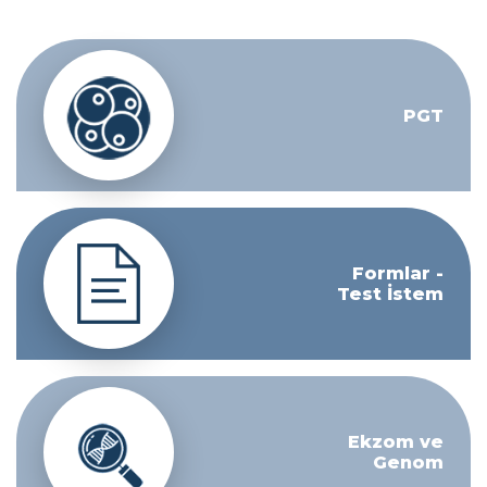
PGT
Formlar -
Test İstem
Ekzom ve
Genom