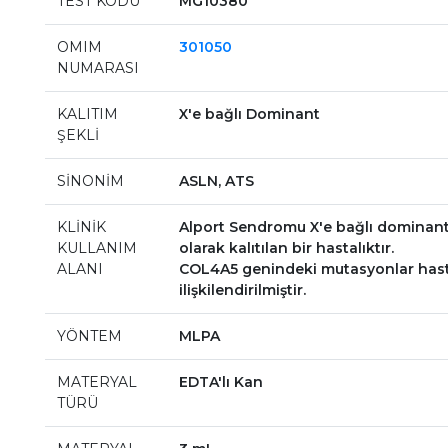
TEST KODU
MG10380
OMIM
301050
NUMARASI
KALITIM
X'e bağlı Dominant
ŞEKLİ
SİNONİM
ASLN, ATS
KLİNİK
Alport Sendromu X'e bağlı dominan
KULLANIM
olarak kalıtılan bir hastalıktır.
ALANI
COL4A5 genindeki mutasyonlar hast
ilişkilendirilmiştir.
YÖNTEM
MLPA
MATERYAL
EDTA'lı Kan
TÜRÜ