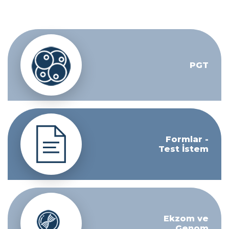
PGT
Formlar -
Test İstem
Ekzom ve
Genom