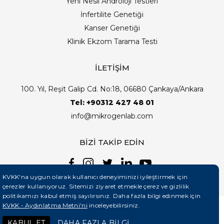
Yeni Nesil Androloji Testleri
İnfertilite Genetiği
Kanser Genetiği
Klinik Ekzom Tarama Testi
İLETİŞİM
100. Yıl, Reşit Galip Cd. No:18, 06680 Çankaya/Ankara
Tel: +90312 427 48 01
info@mikrogenlab.com
BİZİ TAKİP EDİN
KVKK'na uygun olarak kullanıcı deneyiminizi iyileştirmek için
çerezler kullanıyoruz. Sitemizi ziyaret etmekle çerez ve gizlilik
politikamızı kabul etmiş sayılırsınız. Daha fazla bilgi edinmek için
KVKK - Aydınlatma Metni'ni
inceleyebilirsiniz.
©2026 Mikrogenlab. Tüm Hakları Saklıdır. | Tasarım:
KABUL ET
DAHA FAZLA BİLGİ
Teknobay (+90 444 5 331)