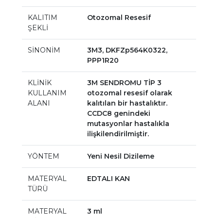
KALITIM
Otozomal Resesif
ŞEKLİ
SİNONİM
3M3, DKFZp564K0322,
PPP1R20
KLİNİK
3M SENDROMU TİP 3
KULLANIM
otozomal resesif olarak
ALANI
kalıtılan bir hastalıktır.
CCDC8 genindeki
mutasyonlar hastalıkla
ilişkilendirilmiştir.
YÖNTEM
Yeni Nesil Dizileme
MATERYAL
EDTALI KAN
TÜRÜ
MATERYAL
3 ml