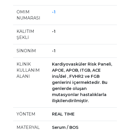
OMIM
-1
NUMARASI
KALITIM
-1
ŞEKLİ
SİNONİM
-1
KLİNİK
Kardiyovasküler Risk Paneli,
KULLANIM
APOE, APOB, ITGB, ACE
ALANI
ins/del , FVHR2 ve FGB
genlerini içermektedir. Bu
genlerde oluşan
mutasyonlar hastalıklarla
ilişkilendirilmiştir.
YÖNTEM
REAL TIME
MATERYAL
Serum / BOS