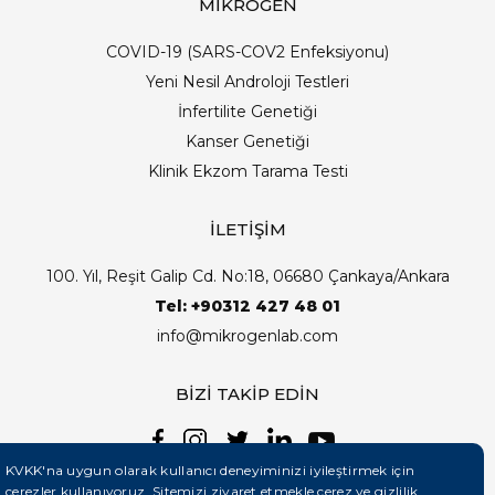
MİKROGEN
COVID-19 (SARS-COV2 Enfeksiyonu)
Yeni Nesil Androloji Testleri
İnfertilite Genetiği
Kanser Genetiği
Klinik Ekzom Tarama Testi
İLETİŞİM
100. Yıl, Reşit Galip Cd. No:18, 06680 Çankaya/Ankara
Tel: +90312 427 48 01
info@mikrogenlab.com
BİZİ TAKİP EDİN
KVKK'na uygun olarak kullanıcı deneyiminizi iyileştirmek için
çerezler kullanıyoruz. Sitemizi ziyaret etmekle çerez ve gizlilik