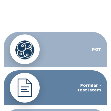
PGT
Formlar -
Test İstem