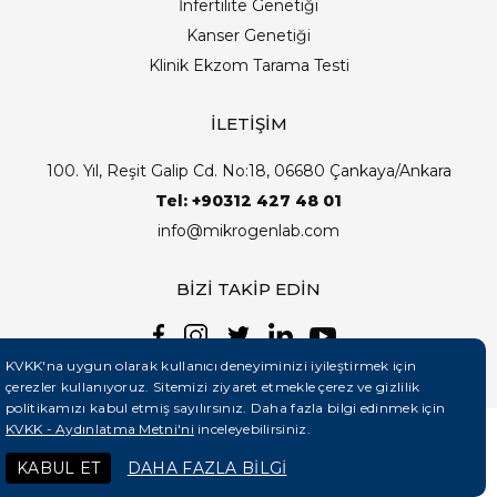
İnfertilite Genetiği
Kanser Genetiği
Klinik Ekzom Tarama Testi
İLETİŞİM
100. Yıl, Reşit Galip Cd. No:18, 06680 Çankaya/Ankara
Tel: +90312 427 48 01
info@mikrogenlab.com
BİZİ TAKİP EDİN
KVKK'na uygun olarak kullanıcı deneyiminizi iyileştirmek için
çerezler kullanıyoruz. Sitemizi ziyaret etmekle çerez ve gizlilik
politikamızı kabul etmiş sayılırsınız. Daha fazla bilgi edinmek için
KVKK - Aydınlatma Metni'ni
inceleyebilirsiniz.
©2026 Mikrogenlab. Tüm Hakları Saklıdır. | Tasarım:
KABUL ET
DAHA FAZLA BİLGİ
Teknobay (+90 444 5 331)