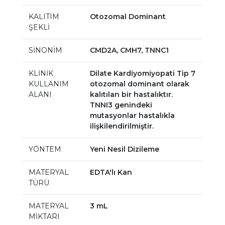
KALITIM
Otozomal Dominant
ŞEKLİ
SİNONİM
CMD2A, CMH7, TNNC1
KLİNİK
Dilate Kardiyomiyopati Tip 7
KULLANIM
otozomal dominant olarak
ALANI
kalıtılan bir hastalıktır.
TNNI3 genindeki
mutasyonlar hastalıkla
ilişkilendirilmiştir.
YÖNTEM
Yeni Nesil Dizileme
MATERYAL
EDTA'lı Kan
TÜRÜ
MATERYAL
3 mL
MİKTARI