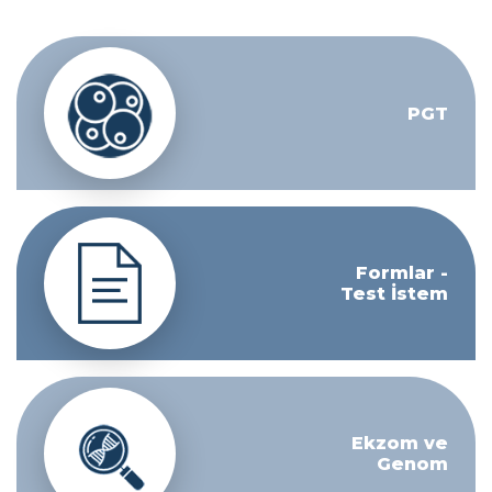
PGT
Formlar -
Test İstem
Ekzom ve
Genom