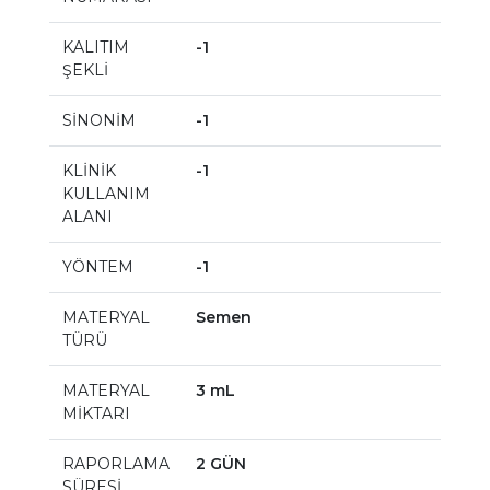
KALITIM
-1
ŞEKLİ
SİNONİM
-1
KLİNİK
-1
KULLANIM
ALANI
YÖNTEM
-1
MATERYAL
Semen
TÜRÜ
MATERYAL
3 mL
MİKTARI
RAPORLAMA
2 GÜN
SÜRESİ