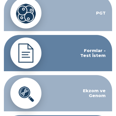
PGT
Formlar -
Test İstem
Ekzom ve
Genom