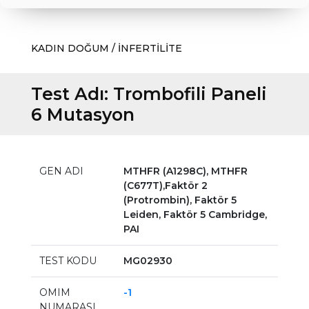
KADIN DOĞUM / İNFERTİLİTE
Test Adı:
Trombofili Paneli
6 Mutasyon
GEN ADI
MTHFR (A1298C), MTHFR
(C677T),Faktör 2
(Protrombin), Faktör 5
Leiden, Faktör 5 Cambridge,
PAI
TEST KODU
MG02930
OMIM
-1
NUMARASI