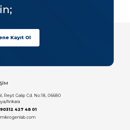
in;
İŞİM
ıl, Reşit Galip Cd. No:18, 06680
ya/Ankara
+90312 427 48 01
mikrogenlab.com