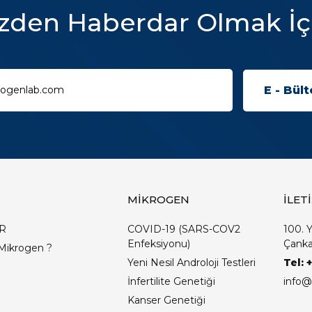
zden Haberdar Olmak İç
MİKROGEN
İLET
R
COVID-19 (SARS-COV2
100. Y
Enfeksiyonu)
Çanka
Mikrogen ?
Yeni Nesil Androloji Testleri
Tel: 
İnfertilite Genetiği
info@
Kanser Genetiği