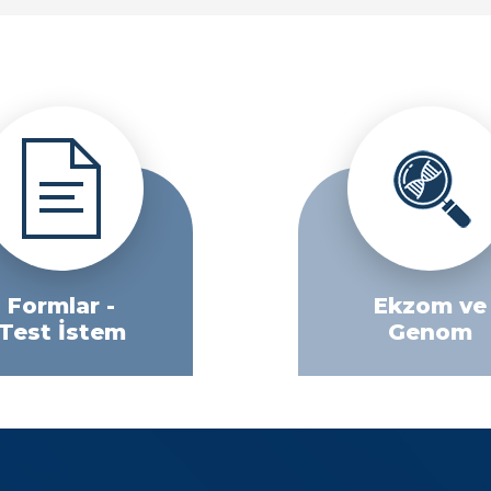
Formlar -
Ekzom ve
Test İstem
Genom