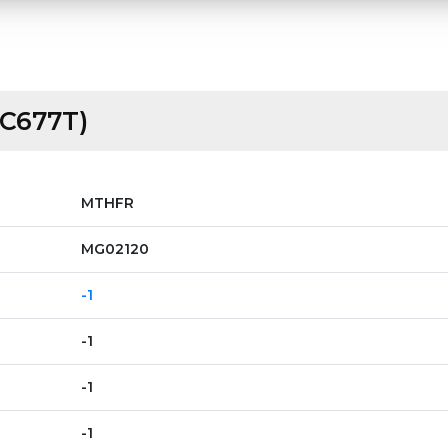
C677T)
MTHFR
MG02120
-1
-1
-1
-1