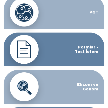
PGT
Formlar -
Test İstem
Ekzom ve
Genom