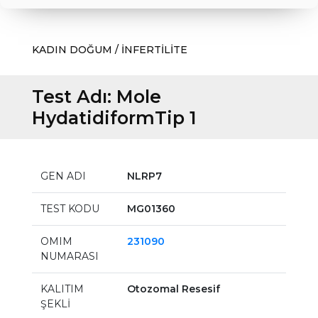
KADIN DOĞUM / İNFERTİLİTE
Test Adı:
Mole
HydatidiformTip 1
GEN ADI
NLRP7
TEST KODU
MG01360
OMIM
231090
NUMARASI
KALITIM
Otozomal Resesif
ŞEKLİ