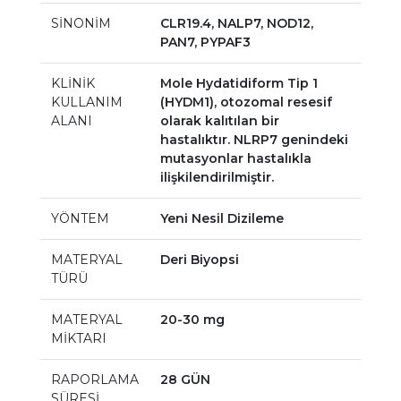
SİNONİM
CLR19.4, NALP7, NOD12,
PAN7, PYPAF3
KLİNİK
Mole Hydatidiform Tip 1
KULLANIM
(HYDM1), otozomal resesif
ALANI
olarak kalıtılan bir
hastalıktır. NLRP7 genindeki
mutasyonlar hastalıkla
ilişkilendirilmiştir.
YÖNTEM
Yeni Nesil Dizileme
MATERYAL
Deri Biyopsi
TÜRÜ
MATERYAL
20-30 mg
MİKTARI
RAPORLAMA
28 GÜN
SÜRESİ