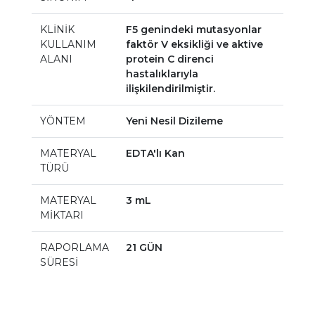
KLİNİK
F5 genindeki mutasyonlar
KULLANIM
faktör V eksikliği ve aktive
ALANI
protein C direnci
hastalıklarıyla
ilişkilendirilmiştir.
YÖNTEM
Yeni Nesil Dizileme
MATERYAL
EDTA'lı Kan
TÜRÜ
MATERYAL
3 mL
MİKTARI
RAPORLAMA
21 GÜN
SÜRESİ