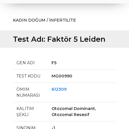
KADIN DOĞUM / İNFERTİLİTE
Test Adı:
Faktör 5 Leiden
GEN ADI
F5
TEST KODU
MG00990
OMIM
612309
NUMARASI
KALITIM
Otozomal Dominant,
ŞEKLİ
Otozomal Resesif
SİNONİM
-1