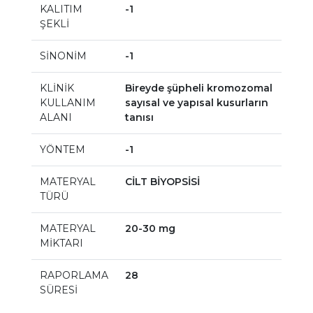
KALITIM
-1
ŞEKLİ
SİNONİM
-1
KLİNİK
Bireyde şüpheli kromozomal
KULLANIM
sayısal ve yapısal kusurların
ALANI
tanısı
YÖNTEM
-1
MATERYAL
CİLT BİYOPSİSİ
TÜRÜ
MATERYAL
20-30 mg
MİKTARI
RAPORLAMA
28
SÜRESİ