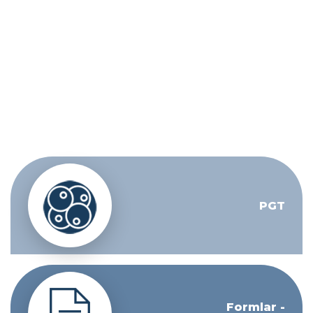
PGT
Formlar -