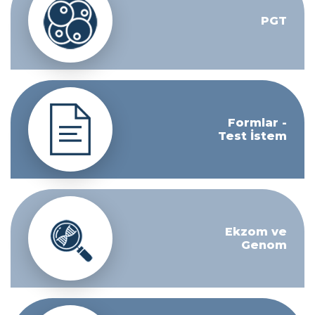
PGT
Formlar -
Test İstem
Ekzom ve
Genom