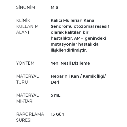
SİNONİM
MIS
KLİNİK
Kalıcı Mullerian Kanal
KULLANIM
Sendromu otozomal resesif
ALANI
olarak kalıtılan bir
hastalıktır. AMH genindeki
mutasyonlar hastalıkla
ilişkilendirilmiştir.
YÖNTEM
Yeni Nesil Dizileme
MATERYAL
Heparinli Kan / Kemik İliği/
TÜRÜ
Deri
MATERYAL
5 mL
MİKTARI
RAPORLAMA
15 Gün
SÜRESİ