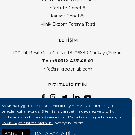
İnfertilite Genetiği
Kanser Genetiği
Klinik Ekzom Tarama Testi
İLETİŞİM
100. Yıl, Reşit Galip Cd. No:18, 06680 Çankaya/Ankara
Tel: +90312 427 48 01
info@mikrogenlab.com
BİZİ TAKİP EDİN
KVKK'na uygun olarak kullanıcı deneyiminizi iyileştirmek için
çerezler kullanıyoruz. Sitemizi ziyaret etmekle çerez ve gizlilik
politikamızı kabul etmiş sayılırsınız. Daha fazla bilgi edinmek için
KVKK - Aydınlatma Metni'ni
inceleyebilirsiniz.
©2026 Mikrogenlab. Tüm Hakları Saklıdır. | Tasarım:
KABUL ET
DAHA FAZLA BİLGİ
Teknobay (+90 444 5 331)