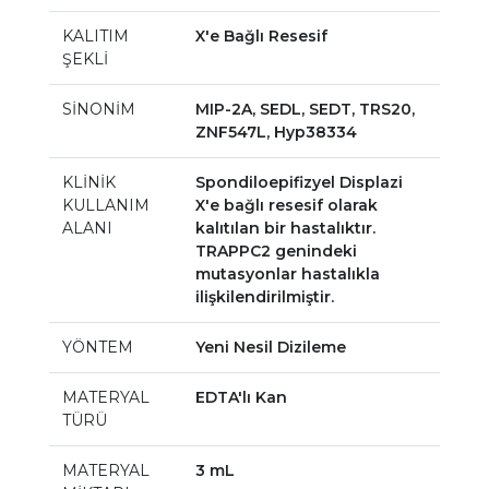
KALITIM
X'e Bağlı Resesif
ŞEKLİ
SİNONİM
MIP-2A, SEDL, SEDT, TRS20,
ZNF547L, Hyp38334
KLİNİK
Spondiloepifizyel Displazi
KULLANIM
X'e bağlı resesif olarak
ALANI
kalıtılan bir hastalıktır.
TRAPPC2 genindeki
mutasyonlar hastalıkla
ilişkilendirilmiştir.
YÖNTEM
Yeni Nesil Dizileme
MATERYAL
EDTA'lı Kan
TÜRÜ
MATERYAL
3 mL