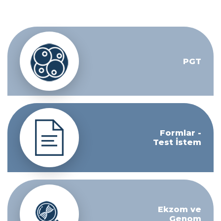
PGT
Formlar -
Test İstem
Ekzom ve
Genom