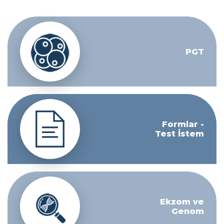
PGT
Formlar -
Test İstem
Ekzom ve
Genom