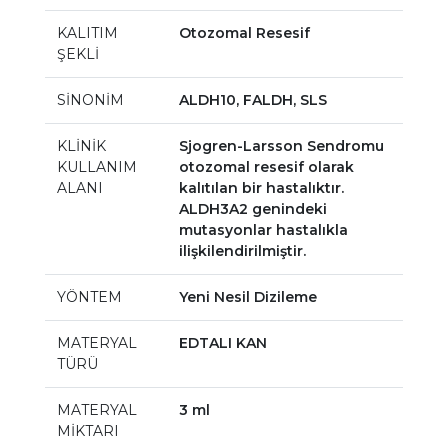
KALITIM
Otozomal Resesif
ŞEKLİ
SİNONİM
ALDH10, FALDH, SLS
KLİNİK
Sjogren-Larsson Sendromu
KULLANIM
otozomal resesif olarak
ALANI
kalıtılan bir hastalıktır.
ALDH3A2 genindeki
mutasyonlar hastalıkla
ilişkilendirilmiştir.
YÖNTEM
Yeni Nesil Dizileme
MATERYAL
EDTALI KAN
TÜRÜ
MATERYAL
3 ml
MİKTARI