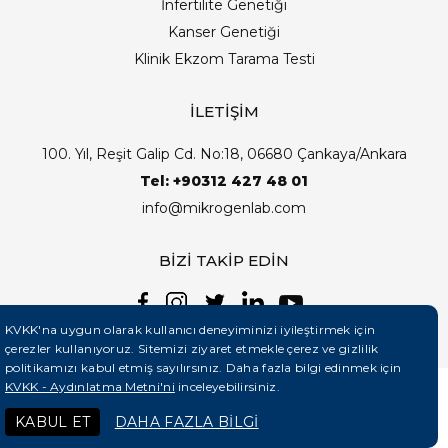
İnfertilite Genetiği
Kanser Genetiği
Klinik Ekzom Tarama Testi
İLETİŞİM
100. Yıl, Reşit Galip Cd. No:18, 06680 Çankaya/Ankara
Tel: +90312 427 48 01
info@mikrogenlab.com
BİZİ TAKİP EDİN
KVKK'na uygun olarak kullanıcı deneyiminizi iyileştirmek için
çerezler kullanıyoruz. Sitemizi ziyaret etmekle çerez ve gizlilik
politikamızı kabul etmiş sayılırsınız. Daha fazla bilgi edinmek için
KVKK - Aydınlatma Metni'ni
inceleyebilirsiniz.
©2026 Mikrogenlab. Tüm Hakları Saklıdır. | Tasarım:
KABUL ET
DAHA FAZLA BİLGİ
Teknobay (+90 444 5 331)