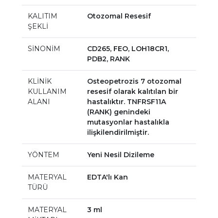
KALITIM
Otozomal Resesif
ŞEKLİ
SİNONİM
CD265, FEO, LOH18CR1,
PDB2, RANK
KLİNİK
Osteopetrozis 7 otozomal
KULLANIM
resesif olarak kalıtılan bir
ALANI
hastalıktır. TNFRSF11A
(RANK) genindeki
mutasyonlar hastalıkla
ilişkilendirilmiştir.
YÖNTEM
Yeni Nesil Dizileme
MATERYAL
EDTA'lı Kan
TÜRÜ
MATERYAL
3 ml