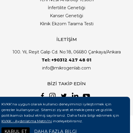
İnfertilite Genetiği
Kanser Genetiği
Klinik Ekzom Tarama Testi
İLETİŞİM
100. Yıl, Reşit Galip Cd. No:18, 06680 Çankaya/Ankara
Tel: +90312 427 48 01
info@mikrogenlab.com
BİZİ TAKİP EDİN
KVKK'na uygun olarak kullanıcı deneyiminizi iyileştirmek için
çerezler kullanıyoruz. Sitemizi ziyaret etmekle çerez ve gizlilik
politikamızı kabul etmiş sayılırsınız. Daha fazla bilgi edinmek için
KVKK - Aydınlatma Metni'ni
inceleyebilirsiniz.
©2026 Mikrogenlab. Tüm Hakları Saklıdır. | Tasarım:
KABUL ET
DAHA FAZLA BİLGİ
Teknobay (+90 444 5 331)