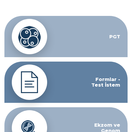
PGT
Formlar -
Test İstem
Ekzom ve
Genom