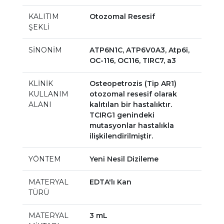
KALITIM
Otozomal Resesif
ŞEKLİ
SİNONİM
ATP6N1C, ATP6V0A3, Atp6i,
OC-116, OC116, TIRC7, a3
KLİNİK
Osteopetrozis (Tip AR1)
KULLANIM
otozomal resesif olarak
ALANI
kalıtılan bir hastalıktır.
TCIRG1 genindeki
mutasyonlar hastalıkla
ilişkilendirilmiştir.
YÖNTEM
Yeni Nesil Dizileme
MATERYAL
EDTA'lı Kan
TÜRÜ
MATERYAL
3 mL