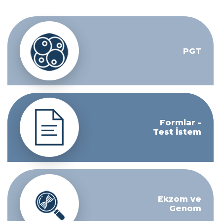
PGT
Formlar -
Test İstem
Ekzom ve
Genom