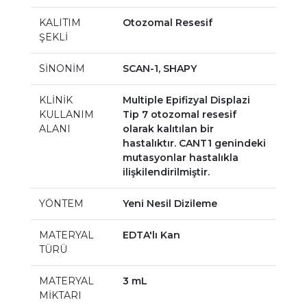
KALITIM
Otozomal Resesif
ŞEKLİ
SİNONİM
SCAN-1, SHAPY
KLİNİK
Multiple Epifizyal Displazi
KULLANIM
Tip 7 otozomal resesif
ALANI
olarak kalıtılan bir
hastalıktır. CANT1 genindeki
mutasyonlar hastalıkla
ilişkilendirilmiştir.
YÖNTEM
Yeni Nesil Dizileme
MATERYAL
EDTA'lı Kan
TÜRÜ
MATERYAL
3 mL
MİKTARI