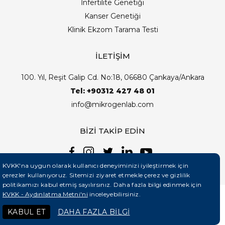
İnfertilite Genetiği
Kanser Genetiği
Klinik Ekzom Tarama Testi
İLETİŞİM
100. Yıl, Reşit Galip Cd. No:18, 06680 Çankaya/Ankara
Tel: +90312 427 48 01
info@mikrogenlab.com
BİZİ TAKİP EDİN
KVKK'na uygun olarak kullanıcı deneyiminizi iyileştirmek için
çerezler kullanıyoruz. Sitemizi ziyaret etmekle çerez ve gizlilik
politikamızı kabul etmiş sayılırsınız. Daha fazla bilgi edinmek için
KVKK - Aydınlatma Metni'ni
inceleyebilirsiniz.
©2026 Mikrogenlab. Tüm Hakları Saklıdır. | Tasarım:
KABUL ET
DAHA FAZLA BİLGİ
Teknobay (+90 444 5 331)