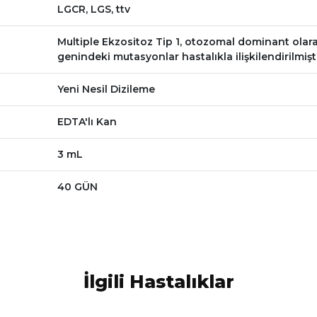
LGCR, LGS, ttv
Multiple Ekzositoz Tip 1, otozomal dominant olarak 
genindeki mutasyonlar hastalıkla ilişkilendirilmişti
Yeni Nesil Dizileme
EDTA'lı Kan
3 mL
40 GÜN
İlgili Hastalıklar