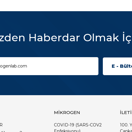
zden Haberdar Olmak İç
MİKROGEN
İLET
R
COVID-19 (SARS-COV2
100. Y
Enfeksiyonu)
Çanka