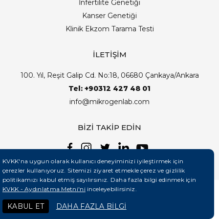
İnfertilite Genetiği
Kanser Genetiği
Klinik Ekzom Tarama Testi
İLETİŞİM
100. Yıl, Reşit Galip Cd. No:18, 06680 Çankaya/Ankara
Tel: +90312 427 48 01
info@mikrogenlab.com
BİZİ TAKİP EDİN
KVKK'na uygun olarak kullanıcı deneyiminizi iyileştirmek için
çerezler kullanıyoruz. Sitemizi ziyaret etmekle çerez ve gizlilik
politikamızı kabul etmiş sayılırsınız. Daha fazla bilgi edinmek için
KVKK - Aydınlatma Metni'ni
inceleyebilirsiniz.
©2026 Mikrogenlab. Tüm Hakları Saklıdır. | Tasarım:
KABUL ET
DAHA FAZLA BİLGİ
Teknobay (+90 444 5 331)