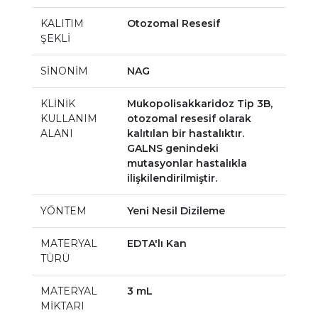
KALITIM
Otozomal Resesif
ŞEKLİ
SİNONİM
NAG
KLİNİK
Mukopolisakkaridoz Tip 3B,
KULLANIM
otozomal resesif olarak
ALANI
kalıtılan bir hastalıktır.
GALNS genindeki
mutasyonlar hastalıkla
ilişkilendirilmiştir.
YÖNTEM
Yeni Nesil Dizileme
MATERYAL
EDTA'lı Kan
TÜRÜ
MATERYAL
3 mL
MİKTARI