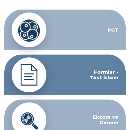
PGT
Formlar -
Test İstem
Ekzom ve
Genom