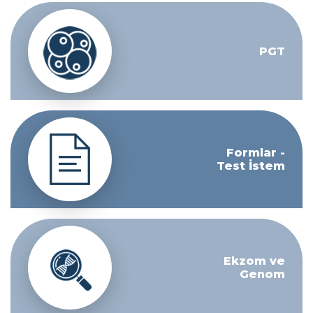
PGT
Formlar -
Test İstem
Ekzom ve
Genom