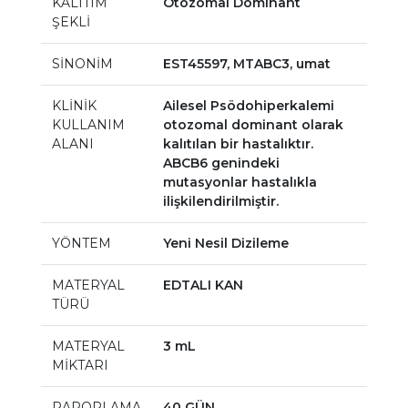
KALITIM
Otozomal Dominant
ŞEKLİ
SİNONİM
EST45597, MTABC3, umat
KLİNİK
Ailesel Psödohiperkalemi
KULLANIM
otozomal dominant olarak
ALANI
kalıtılan bir hastalıktır.
ABCB6 genindeki
mutasyonlar hastalıkla
ilişkilendirilmiştir.
YÖNTEM
Yeni Nesil Dizileme
MATERYAL
EDTALI KAN
TÜRÜ
MATERYAL
3 mL
MİKTARI
RAPORLAMA
40 GÜN