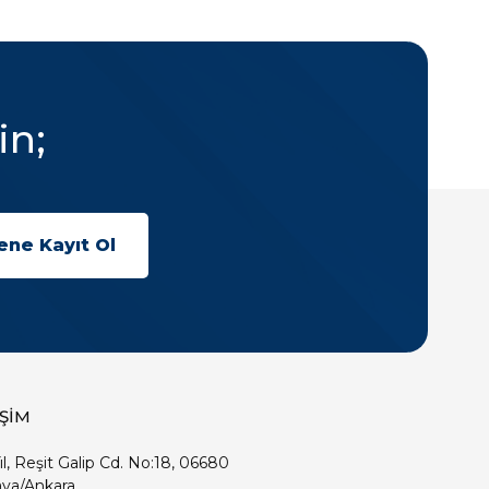
in;
İŞİM
ıl, Reşit Galip Cd. No:18, 06680
ya/Ankara