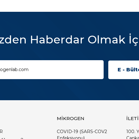
zden Haberdar Olmak İç
MİKROGEN
İLET
R
COVID-19 (SARS-COV2
100. Y
Enfeksiyonu)
Çanka