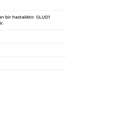
n bir hastalıktır. GLUD1
r.