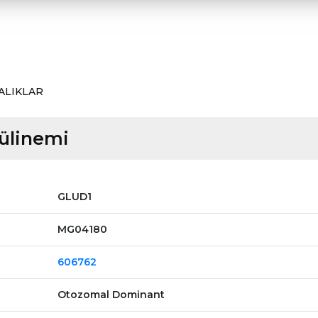
ALIKLAR
ülinemi
GLUD1
MG04180
606762
Otozomal Dominant