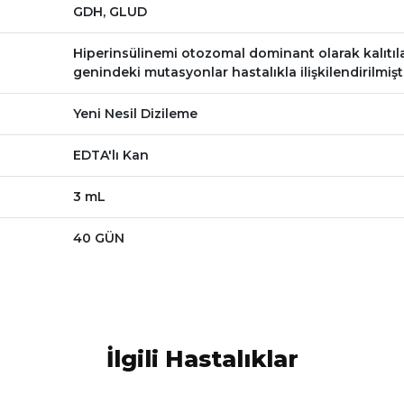
GDH, GLUD
Hiperinsülinemi otozomal dominant olarak kalıtıla
genindeki mutasyonlar hastalıkla ilişkilendirilmişti
Yeni Nesil Dizileme
EDTA'lı Kan
3 mL
40 GÜN
İlgili Hastalıklar