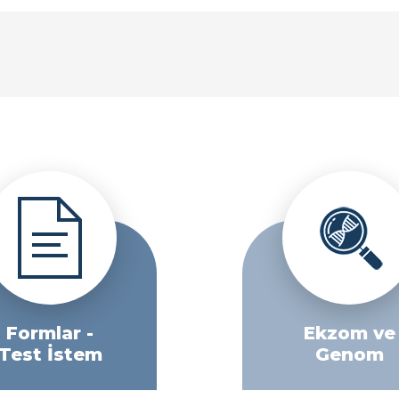
Formlar -
Ekzom ve
Test İstem
Genom