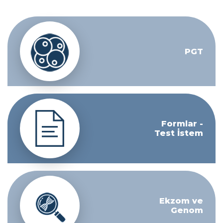
PGT
Formlar -
Test İstem
Ekzom ve
Genom