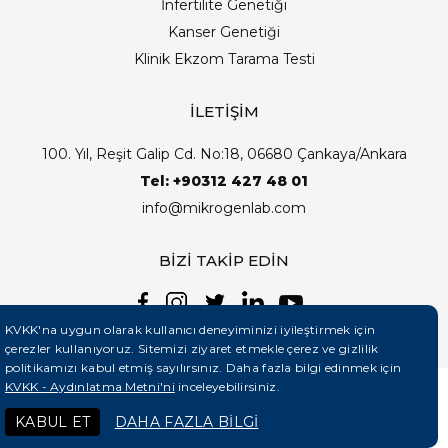
İnfertilite Genetiği
Kanser Genetiği
Klinik Ekzom Tarama Testi
İLETİŞİM
100. Yıl, Reşit Galip Cd. No:18, 06680 Çankaya/Ankara
Tel: +90312 427 48 01
info@mikrogenlab.com
BİZİ TAKİP EDİN
KVKK'na uygun olarak kullanıcı deneyiminizi iyileştirmek için
çerezler kullanıyoruz. Sitemizi ziyaret etmekle çerez ve gizlilik
politikamızı kabul etmiş sayılırsınız. Daha fazla bilgi edinmek için
KVKK - Aydınlatma Metni'ni
inceleyebilirsiniz.
©2026 Mikrogenlab. Tüm Hakları Saklıdır. | Tasarım:
KABUL ET
DAHA FAZLA BİLGİ
Teknobay (+90 444 5 331)