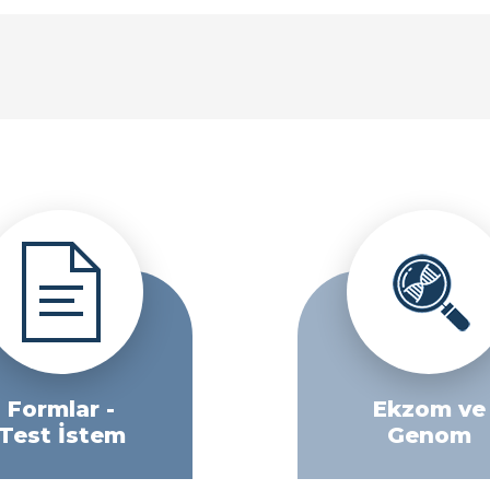
Formlar -
Ekzom ve
Test İstem
Genom