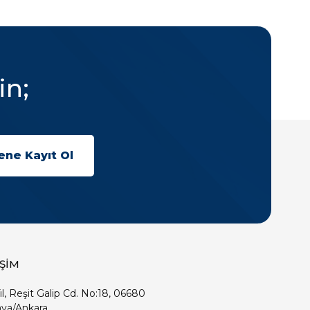
in;
İŞİM
ıl, Reşit Galip Cd. No:18, 06680
ya/Ankara