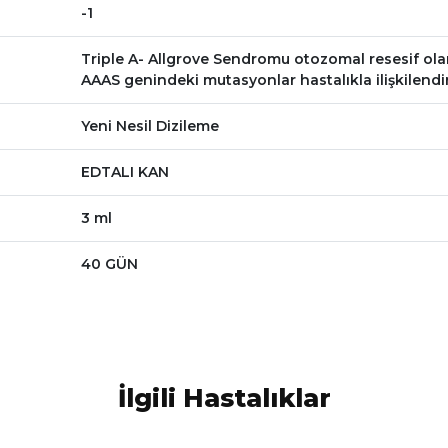
-1
Triple A- Allgrove Sendromu otozomal resesif olarak
AAAS genindeki mutasyonlar hastalıkla ilişkilendiri
Yeni Nesil Dizileme
EDTALI KAN
3 ml
40 GÜN
İlgili Hastalıklar