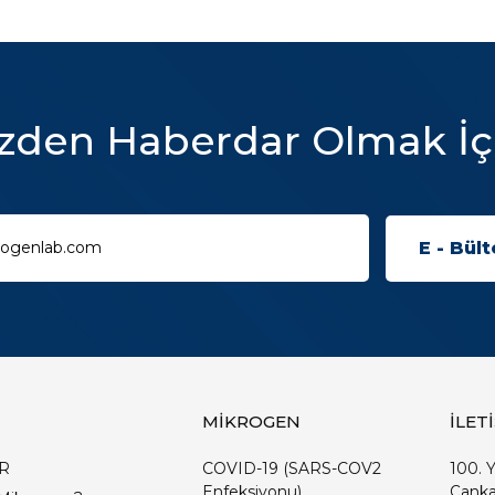
zden Haberdar Olmak İç
MİKROGEN
İLET
R
COVID-19 (SARS-COV2
100. Y
Enfeksiyonu)
Çanka