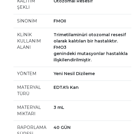
KALITIM
Otozomal Resesif
ŞEKLİ
SİNONİM
FMOII
KLİNİK
Trimetilaminüri otozomal resesif
KULLANIM
olarak kalıtılan bir hastalıktır.
ALANI
FMO3
genindeki mutasyonlar hastalıkla
ilişkilendirilmiştir.
YÖNTEM
Yeni Nesil Dizileme
MATERYAL
EDTA'lı Kan
TÜRÜ
MATERYAL
3 mL
MİKTARI
RAPORLAMA
40 GÜN
SÜRESİ