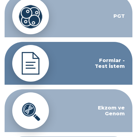
PGT
Formlar -
Test İstem
Ekzom ve
Genom