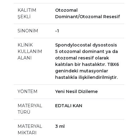
KALITIM
Otozomal
ŞEKLİ
Dominant/Otozomal Resesif
SİNONİM
-1
KLİNİK
Spondylocostal dysostosis
KULLANIM
5 otozomal dominant ya da
ALANI
otozomal resesif olarak
kalıtılan bir hastalıktır. TBX6
genindeki mutasyonlar
hastalıkla ilişkilendirilmiştir.
YÖNTEM
Yeni Nesil Dizileme
MATERYAL
EDTALI KAN
TÜRÜ
MATERYAL
3 ml
MİKTARI