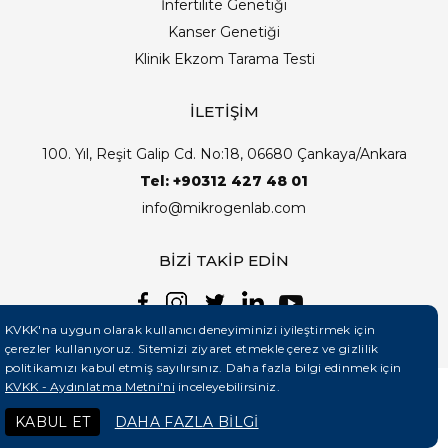
İnfertilite Genetiği
Kanser Genetiği
Klinik Ekzom Tarama Testi
İLETİŞİM
100. Yıl, Reşit Galip Cd. No:18, 06680 Çankaya/Ankara
Tel: +90312 427 48 01
info@mikrogenlab.com
BİZİ TAKİP EDİN
KVKK'na uygun olarak kullanıcı deneyiminizi iyileştirmek için
çerezler kullanıyoruz. Sitemizi ziyaret etmekle çerez ve gizlilik
politikamızı kabul etmiş sayılırsınız. Daha fazla bilgi edinmek için
KVKK - Aydınlatma Metni'ni
inceleyebilirsiniz.
©2026 Mikrogenlab. Tüm Hakları Saklıdır. | Tasarım:
KABUL ET
DAHA FAZLA BİLGİ
Teknobay (+90 444 5 331)