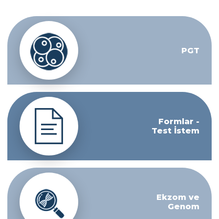
PGT
Formlar -
Test İstem
Ekzom ve
Genom