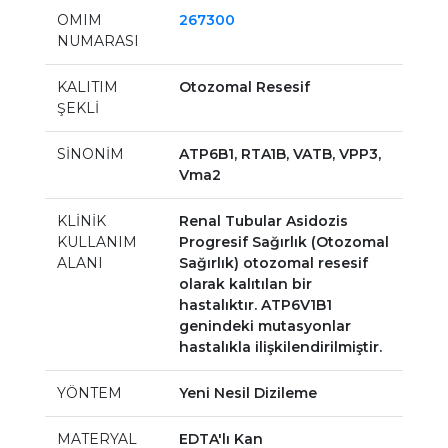
OMIM
267300
NUMARASI
KALITIM
Otozomal Resesif
ŞEKLİ
SİNONİM
ATP6B1, RTA1B, VATB, VPP3,
Vma2
KLİNİK
Renal Tubular Asidozis
KULLANIM
Progresif Sağırlık (Otozomal
ALANI
Sağırlık) otozomal resesif
olarak kalıtılan bir
hastalıktır. ATP6V1B1
genindeki mutasyonlar
hastalıkla ilişkilendirilmiştir.
YÖNTEM
Yeni Nesil Dizileme
MATERYAL
EDTA'lı Kan