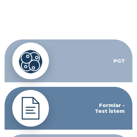
PGT
Formlar -
Test İstem