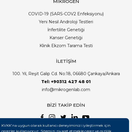
MİKROGEN
COVID-19 (SARS-COV2 Enfeksiyonu)
Yeni Nesil Androloji Testleri
İnfertilite Genetiği
Kanser Genetiği
Klinik Ekzom Tarama Testi
İLETİŞİM
100. Yıl, Reşit Galip Cd. No:18, 06680 Çankaya/Ankara
Tel: +90312 427 48 01
info@mikrogenlab.com
BİZİ TAKİP EDİN
KVKK'na uygun olarak kullanıcı deneyiminizi iyileştirmek için
çerezler kullanıyoruz. Sitemizi ziyaret etmekle çerez ve gizlilik