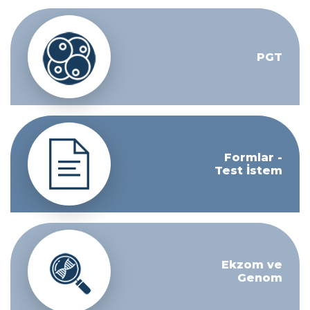
PGT
Formlar -
Test İstem
Ekzom ve
Genom