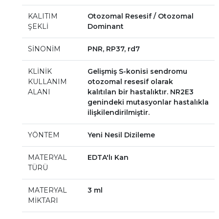
KALITIM
Otozomal Resesif / Otozomal
ŞEKLİ
Dominant
SİNONİM
PNR, RP37, rd7
KLİNİK
Gelişmiş S-konisi sendromu
KULLANIM
otozomal resesif olarak
ALANI
kalıtılan bir hastalıktır. NR2E3
genindeki mutasyonlar hastalıkla
ilişkilendirilmiştir.
YÖNTEM
Yeni Nesil Dizileme
MATERYAL
EDTA'lı Kan
TÜRÜ
MATERYAL
3 ml
MİKTARI