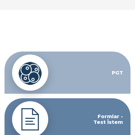
PGT
Formlar -
Test İstem