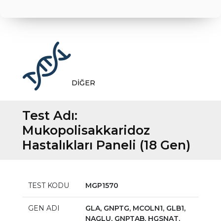
DİĞER
Test Adı:
Mukopolisakkaridoz
Hastalıkları Paneli (18 Gen)
TEST KODU
MGP1570
GEN ADI
GLA, GNPTG, MCOLN1, GLB1,
NAGLU, GNPTAB, HGSNAT,